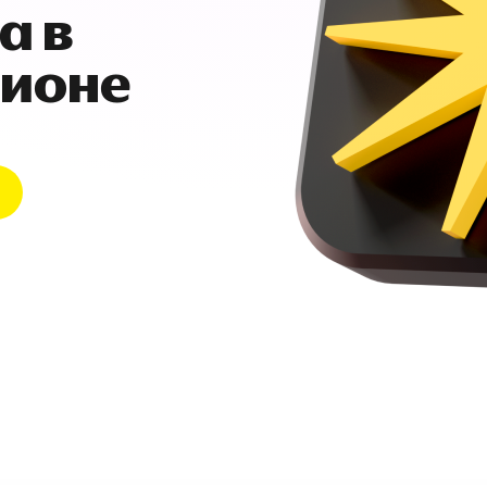
а в
гионе