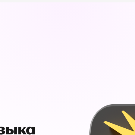
узыка