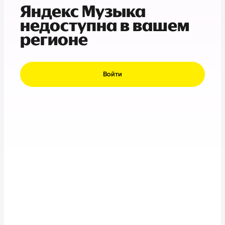
Яндекс Музыка
недоступна в вашем
регионе
Войти