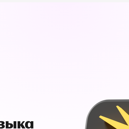
узыка