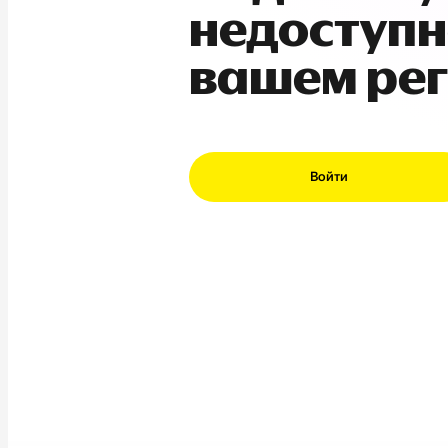
недоступн
вашем ре
Войти