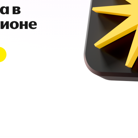
а в
гионе