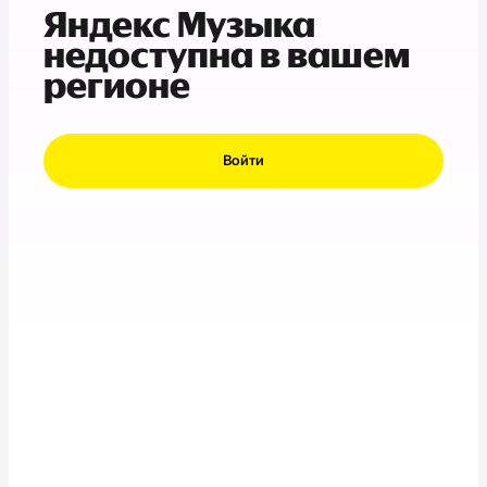
Яндекс Музыка
недоступна в вашем
регионе
Войти