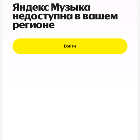
Яндекс Музыка
недоступна в вашем
регионе
Войти