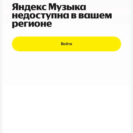
Яндекс Музыка
недоступна в вашем
регионе
Войти