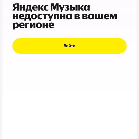
Яндекс Музыка
недоступна в вашем
регионе
Войти