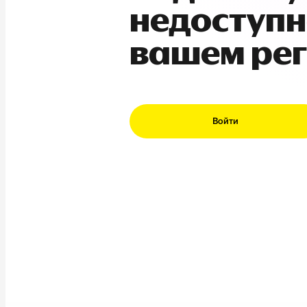
недоступн
вашем ре
Войти