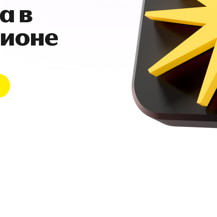
а в
гионе