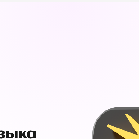
узыка