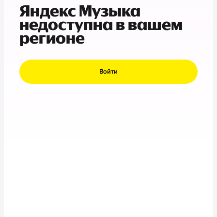
Яндекс Музыка
недоступна в вашем
регионе
Войти