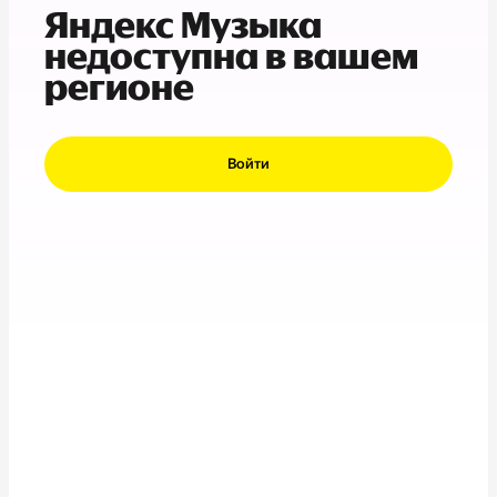
Яндекс Музыка
недоступна в вашем
регионе
Войти