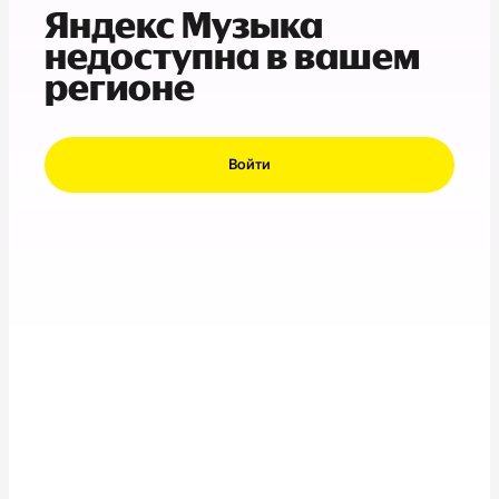
Яндекс Музыка
недоступна в вашем
регионе
Войти