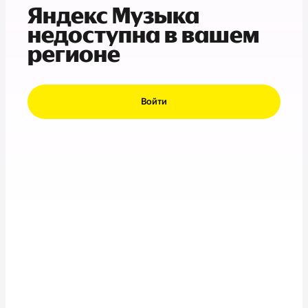
Яндекс Музыка
недоступна в вашем
регионе
Войти