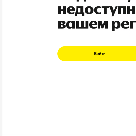
недоступн
вашем ре
Войти