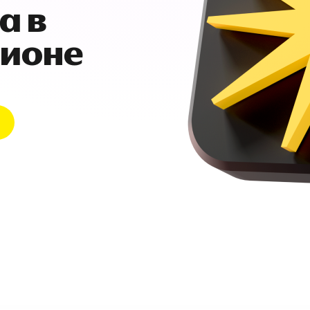
а в
гионе