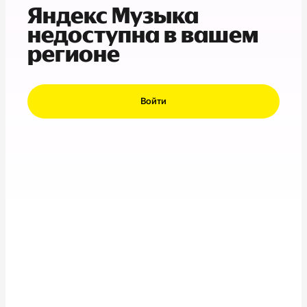
Яндекс Музыка
недоступна в вашем
регионе
Войти