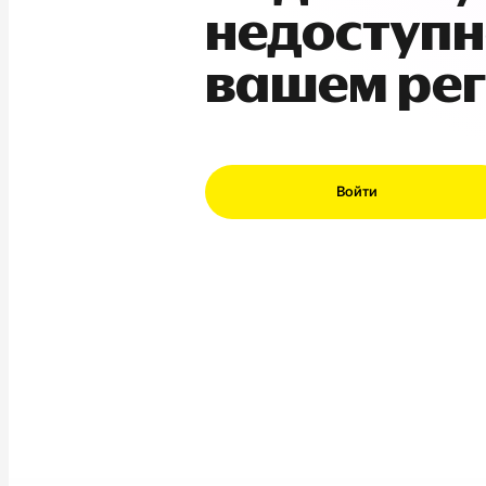
недоступн
вашем ре
Войти