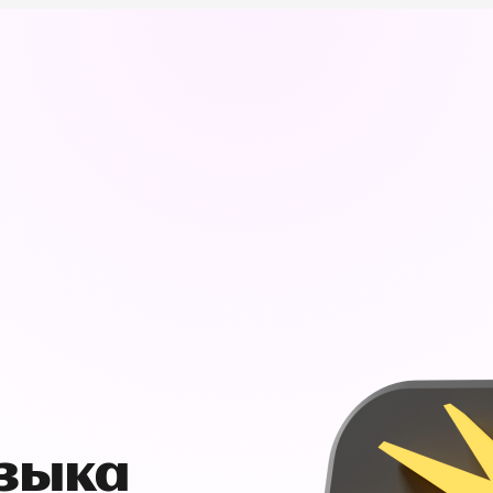
узыка