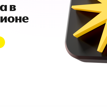
а в
гионе