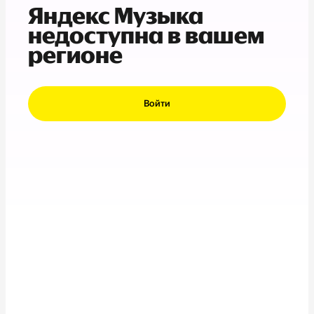
Яндекс Музыка
недоступна в вашем
регионе
Войти