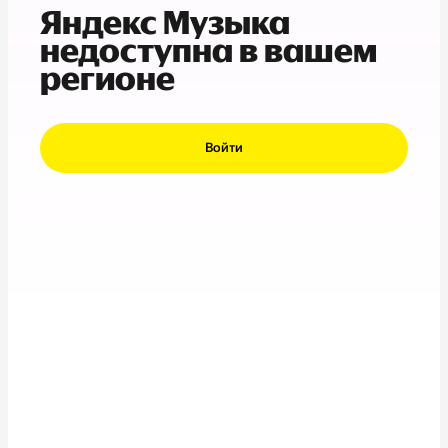
Яндекс Музыка
недоступна в вашем
регионе
Войти