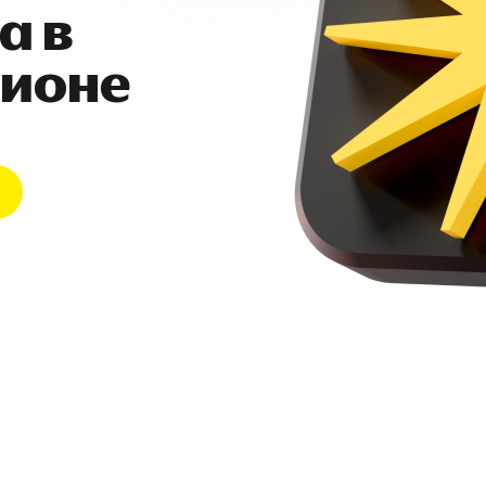
а в
гионе