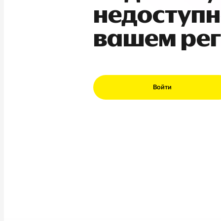
недоступн
вашем ре
Войти