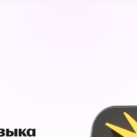
узыка