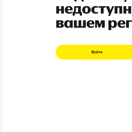
недоступн
вашем ре
Войти