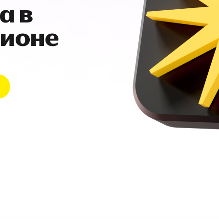
а в
гионе