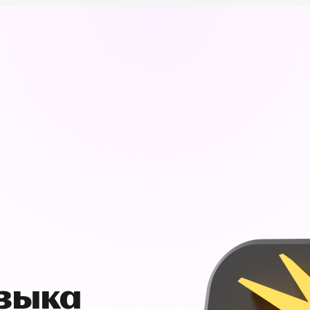
узыка