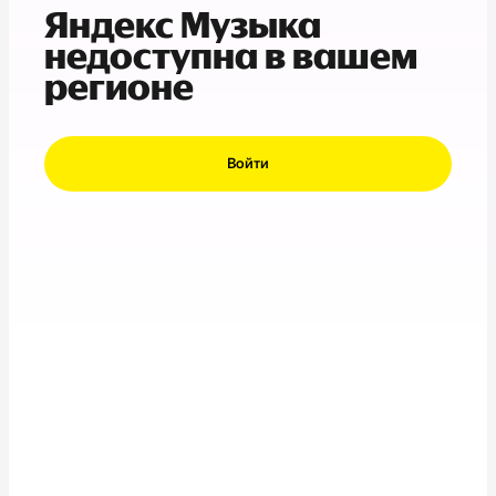
Яндекс Музыка
недоступна в вашем
регионе
Войти