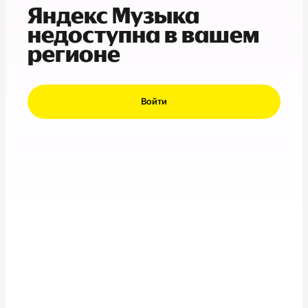
Яндекс Музыка
недоступна в вашем
регионе
Войти