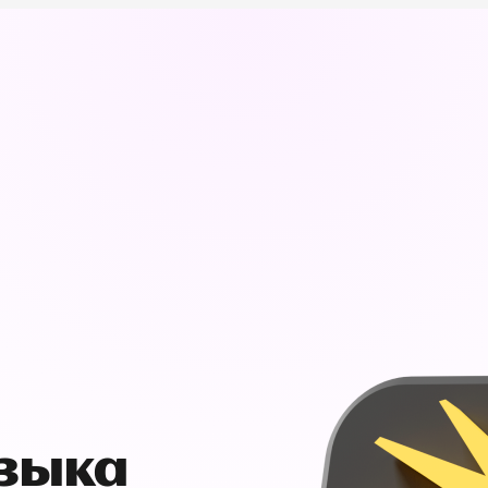
узыка