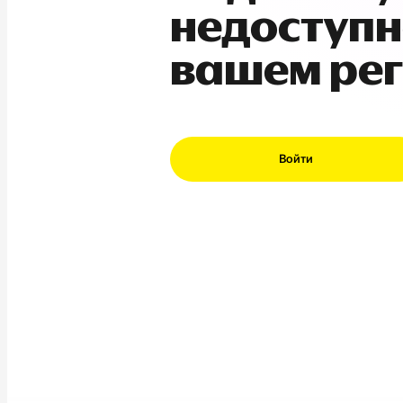
недоступн
вашем ре
Войти