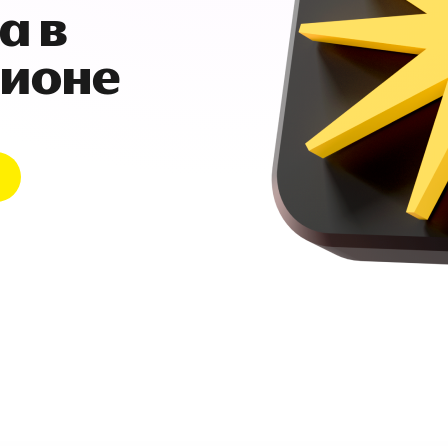
а в
гионе