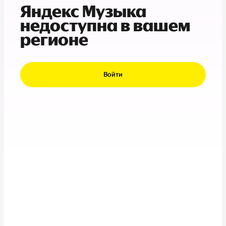
Яндекс Музыка
недоступна в вашем
регионе
Войти