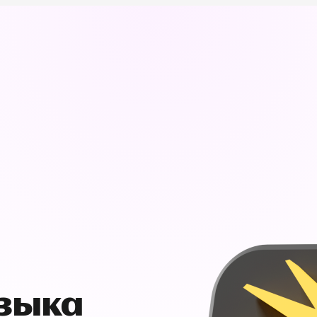
узыка