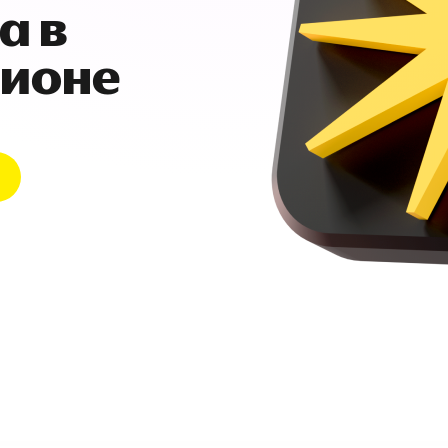
а в
гионе