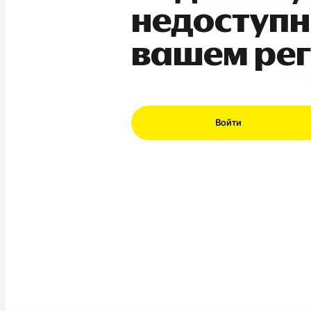
недоступн
вашем ре
Войти