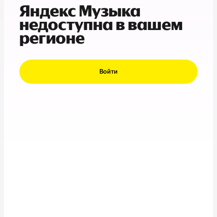
Яндекс Музыка
недоступна в вашем
регионе
Войти