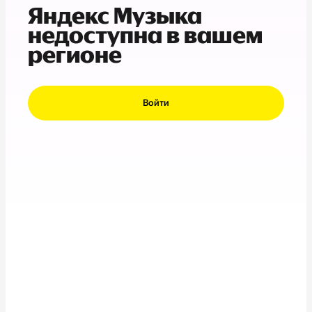
Яндекс Музыка
недоступна в вашем
регионе
Войти