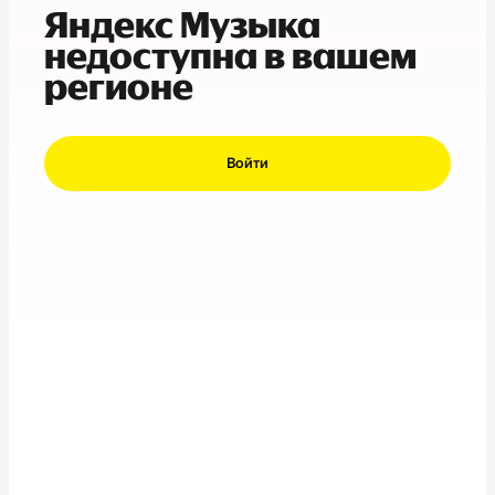
Яндекс Музыка
недоступна в вашем
регионе
Войти