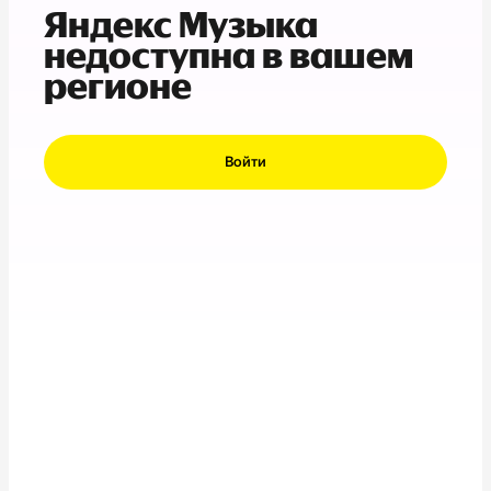
Яндекс Музыка
недоступна в вашем
регионе
Войти