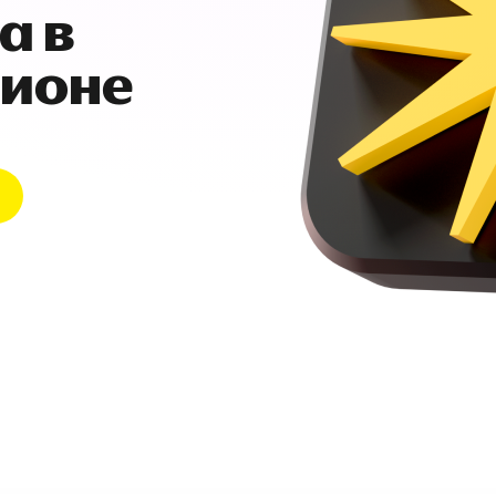
а в
гионе