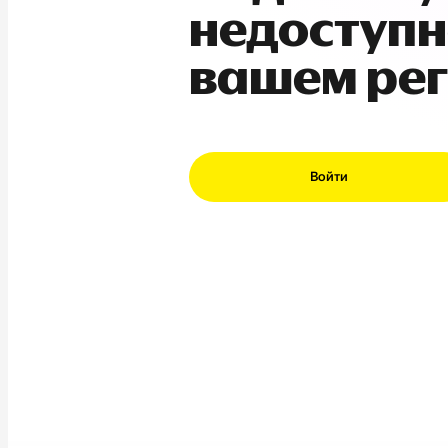
недоступн
вашем ре
Войти