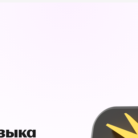
узыка