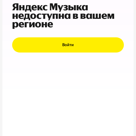
Яндекс Музыка
недоступна в вашем
регионе
Войти