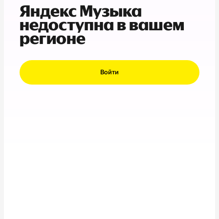
Яндекс Музыка
недоступна в вашем
регионе
Войти