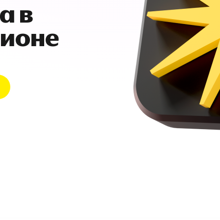
а в
гионе