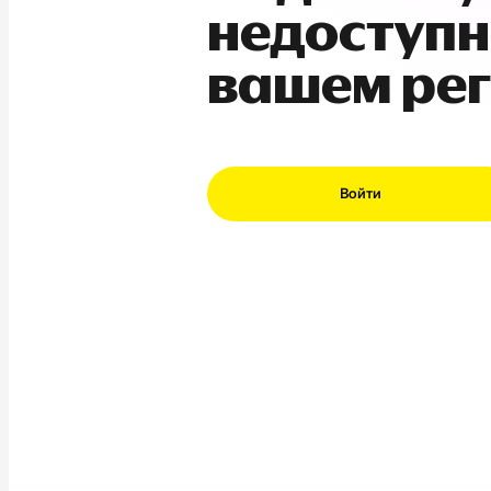
недоступн
вашем ре
Войти