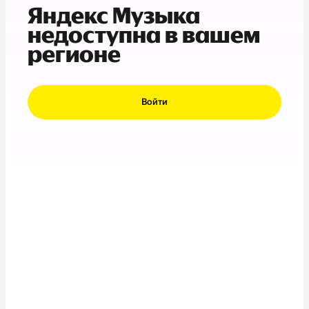
Яндекс Музыка
недоступна в вашем
регионе
Войти