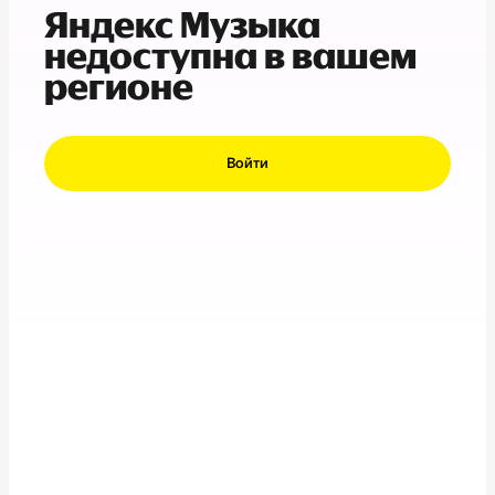
Яндекс Музыка
недоступна в вашем
регионе
Войти