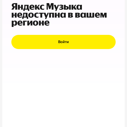
Яндекс Музыка
недоступна в вашем
регионе
Войти