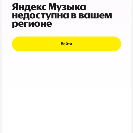
Яндекс Музыка
недоступна в вашем
регионе
Войти