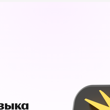
узыка