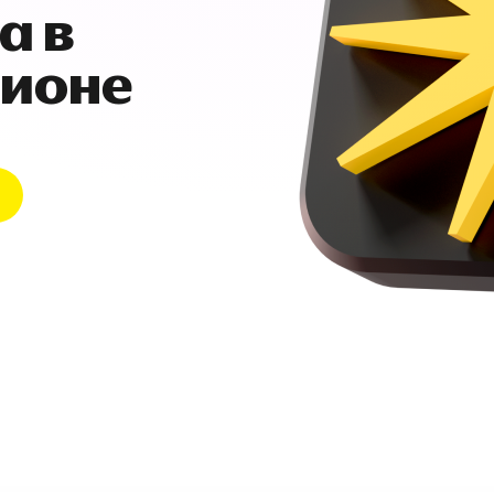
а в
гионе