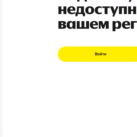
недоступн
вашем ре
Войти