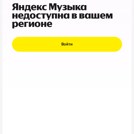
Яндекс Музыка
недоступна в вашем
регионе
Войти