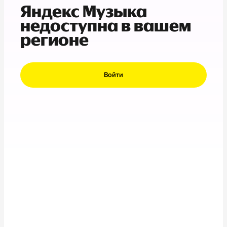
Яндекс Музыка
недоступна в вашем
регионе
Войти