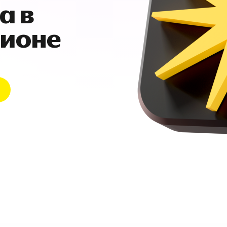
а в
гионе