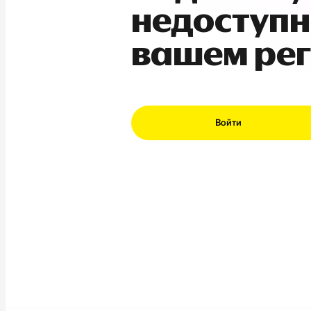
недоступн
вашем ре
Войти