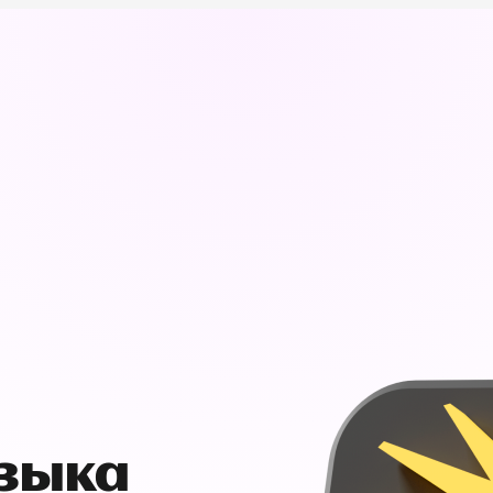
узыка