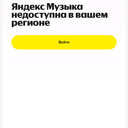
Яндекс Музыка
недоступна в вашем
регионе
Войти