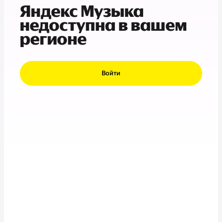
Яндекс Музыка
недоступна в вашем
регионе
Войти