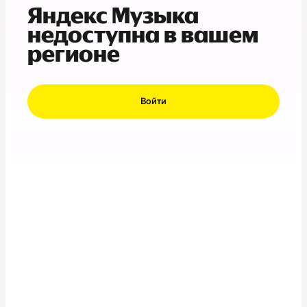
Яндекс Музыка
недоступна в вашем
регионе
Войти