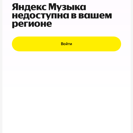
Яндекс Музыка
недоступна в вашем
регионе
Войти