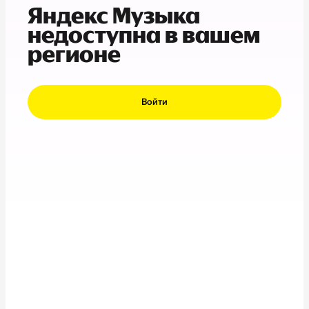
Яндекс Музыка
недоступна в вашем
регионе
Войти