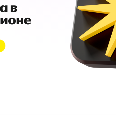
а в
гионе