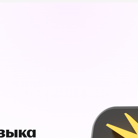
узыка