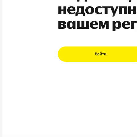
недоступн
вашем ре
Войти