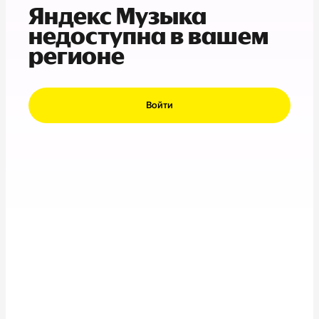
Яндекс Музыка
недоступна в вашем
регионе
Войти