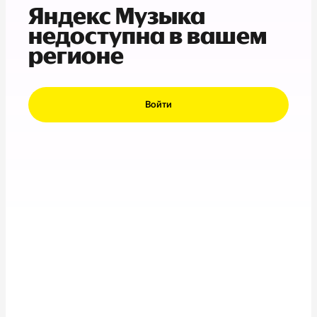
Яндекс Музыка
недоступна в вашем
регионе
Войти