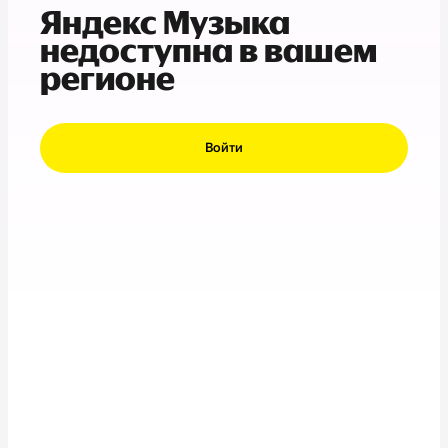
Яндекс Музыка
недоступна в вашем
регионе
Войти