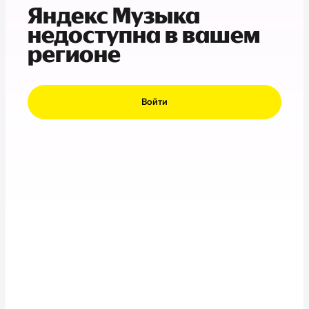
Яндекс Музыка
недоступна в вашем
регионе
Войти